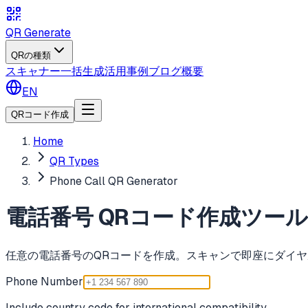
QR Generate
QRの種類
スキャナー
一括生成
活用事例
ブログ
概要
EN
QRコード作成
Home
QR Types
Phone Call QR Generator
電話番号 QRコード作成ツール
任意の電話番号のQRコードを作成。スキャンで即座にダイ
Phone Number
Include country code for international compatibility