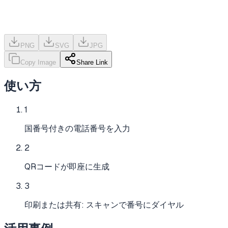
PNG
SVG
JPG
Copy Image
Share Link
使い方
1
国番号付きの電話番号を入力
2
QRコードが即座に生成
3
印刷または共有: スキャンで番号にダイヤル