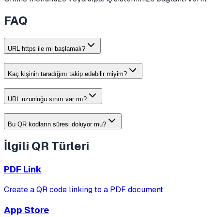
FAQ
URL https ile mi başlamalı?
Kaç kişinin taradığını takip edebilir miyim?
URL uzunluğu sınırı var mı?
Bu QR kodların süresi doluyor mu?
İlgili QR Türleri
PDF Link
Create a QR code linking to a PDF document
App Store