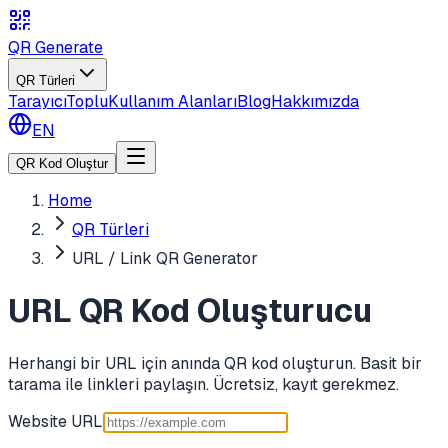
QR Generate
QR Türleri
Tarayıcı
Toplu
Kullanım Alanları
Blog
Hakkımızda
EN
QR Kod Oluştur
Home
QR Türleri
URL / Link QR Generator
URL QR Kod Oluşturucu
Herhangi bir URL için anında QR kod oluşturun. Basit bir
tarama ile linkleri paylaşın. Ücretsiz, kayıt gerekmez.
Website URL