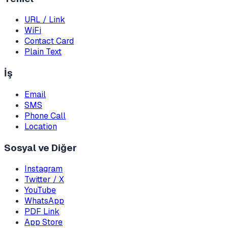
URL / Link
WiFi
Contact Card
Plain Text
İş
Email
SMS
Phone Call
Location
Sosyal ve Diğer
Instagram
Twitter / X
YouTube
WhatsApp
PDF Link
App Store