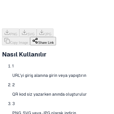
PNG
SVG
JPG
Copy Image
Share Link
Nasıl Kullanılır
1
URL'yi giriş alanına girin veya yapıştırın
2
QR kod siz yazarken anında oluşturulur
3
PNG, SVG veya JPG olarak indirin