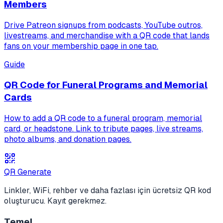
Members
Drive Patreon signups from podcasts, YouTube outros,
livestreams, and merchandise with a QR code that lands
fans on your membership page in one tap.
Guide
QR Code for Funeral Programs and Memorial
Cards
How to add a QR code to a funeral program, memorial
card, or headstone. Link to tribute pages, live streams,
photo albums, and donation pages.
QR Generate
Linkler, WiFi, rehber ve daha fazlası için ücretsiz QR kod
oluşturucu. Kayıt gerekmez.
Temel