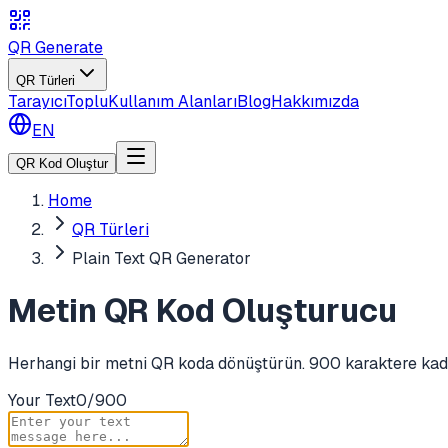
QR Generate
QR Türleri
Tarayıcı
Toplu
Kullanım Alanları
Blog
Hakkımızda
EN
QR Kod Oluştur
Home
QR Türleri
Plain Text QR Generator
Metin QR Kod Oluşturucu
Herhangi bir metni QR koda dönüştürün. 900 karaktere kadar
Your Text
0
/
900