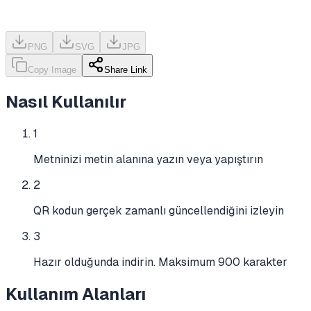
PNG
SVG
JPG
Copy Image
Share Link
Nasıl Kullanılır
1
Metninizi metin alanına yazın veya yapıştırın
2
QR kodun gerçek zamanlı güncellendiğini izleyin
3
Hazır olduğunda indirin. Maksimum 900 karakter
Kullanım Alanları