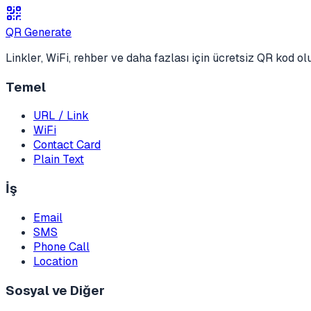
QR Generate
Linkler, WiFi, rehber ve daha fazlası için ücretsiz QR kod o
Temel
URL / Link
WiFi
Contact Card
Plain Text
İş
Email
SMS
Phone Call
Location
Sosyal ve Diğer