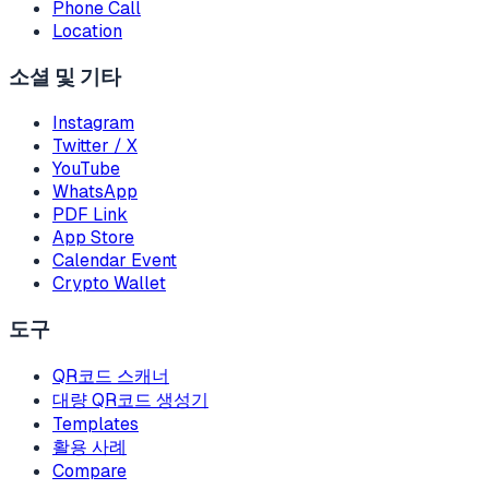
Phone Call
Location
소셜 및 기타
Instagram
Twitter / X
YouTube
WhatsApp
PDF Link
App Store
Calendar Event
Crypto Wallet
도구
QR코드 스캐너
대량 QR코드 생성기
Templates
활용 사례
Compare