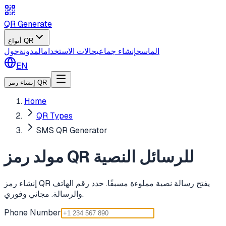
QR Generate
أنواع QR
الماسح
إنشاء جماعي
حالات الاستخدام
المدونة
حول
EN
إنشاء رمز QR
Home
QR Types
SMS QR Generator
مولد رمز QR للرسائل النصية
إنشاء رمز QR يفتح رسالة نصية مملوءة مسبقًا. حدد رقم الهاتف
والرسالة. مجاني وفوري.
Phone Number