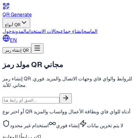
QR Generate
أنواع QR
الماسح
إنشاء جماعي
حالات الاستخدام
المدونة
حول
EN
إنشاء رمز QR
مجاني
مولد رمز QR
إنشاء رمز QR للروابط والواي فاي وجهات الاتصال والمزيد.
فوري.
مجاني. للأبد.
أو اختر نوع QR أدناه للواي فاي وبطاقة الأعمال وواتساب والمزيد
لا يتم تخزين بيانات
إنشاء فوري
استخدام غير محدود
اكتب رابطًا للمعاينة