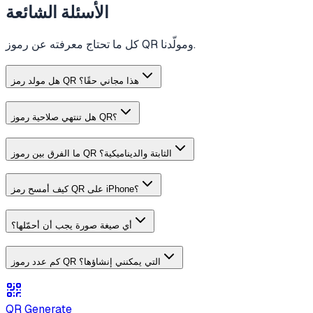
الأسئلة الشائعة
كل ما تحتاج معرفته عن رموز QR ومولّدنا.
هل مولد رمز QR هذا مجاني حقًا؟
هل تنتهي صلاحية رموز QR؟
ما الفرق بين رموز QR الثابتة والديناميكية؟
كيف أمسح رمز QR على iPhone؟
أي صيغة صورة يجب أن أحمّلها؟
كم عدد رموز QR التي يمكنني إنشاؤها؟
QR Generate