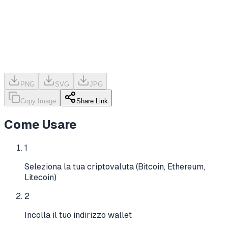
PNG
SVG
JPG
Copy Image
Share Link
Come Usare
1
Seleziona la tua criptovaluta (Bitcoin, Ethereum,
Litecoin)
2
Incolla il tuo indirizzo wallet