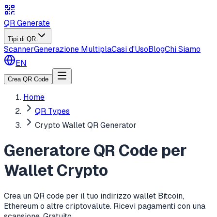
QR Generate
Tipi di QR
Scanner
Generazione Multipla
Casi d'Uso
Blog
Chi Siamo
EN
Crea QR Code
Home
QR Types
Crypto Wallet QR Generator
Generatore QR Code per
Wallet Crypto
Crea un QR code per il tuo indirizzo wallet Bitcoin,
Ethereum o altre criptovalute. Ricevi pagamenti con una
scansione. Gratuito.