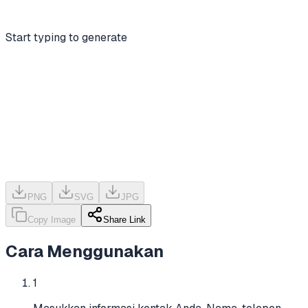
Start typing to generate
PNG
SVG
JPG
Copy Image
Share Link
Cara Menggunakan
1