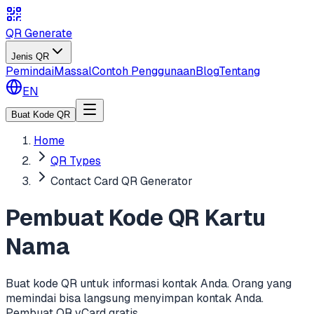
QR Generate
Jenis QR
Pemindai
Massal
Contoh Penggunaan
Blog
Tentang
EN
Buat Kode QR
Home
QR Types
Contact Card QR Generator
Pembuat Kode QR Kartu
Nama
Buat kode QR untuk informasi kontak Anda. Orang yang
memindai bisa langsung menyimpan kontak Anda.
Pembuat QR vCard gratis.