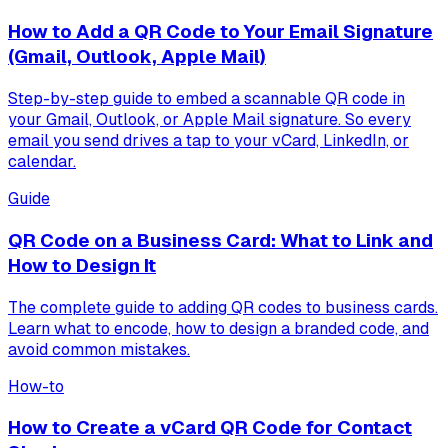
How to Add a QR Code to Your Email Signature
(Gmail, Outlook, Apple Mail)
Step-by-step guide to embed a scannable QR code in
your Gmail, Outlook, or Apple Mail signature. So every
email you send drives a tap to your vCard, LinkedIn, or
calendar.
Guide
QR Code on a Business Card: What to Link and
How to Design It
The complete guide to adding QR codes to business cards.
Learn what to encode, how to design a branded code, and
avoid common mistakes.
How-to
How to Create a vCard QR Code for Contact