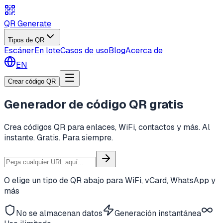
QR Generate
Tipos de QR
Escáner
En lote
Casos de uso
Blog
Acerca de
EN
Crear código QR
Generador de código QR
gratis
Crea códigos QR para enlaces, WiFi, contactos y más.
Al
instante. Gratis. Para siempre.
O elige un tipo de QR abajo para WiFi, vCard, WhatsApp y
más
No se almacenan datos
Generación instantánea